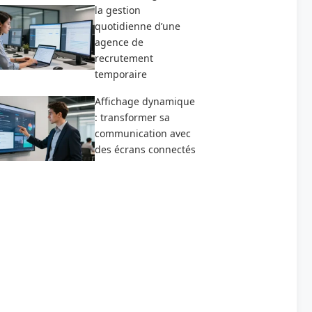
la gestion
quotidienne d’une
agence de
recrutement
temporaire
Affichage dynamique
: transformer sa
communication avec
des écrans connectés