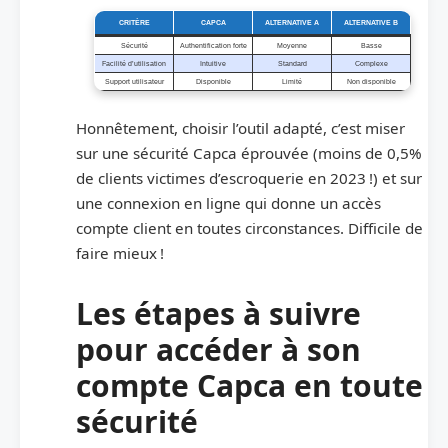
CRITÈRE
CAPCA
ALTERNATIVE A
ALTERNATIVE B
Sécurité
Authentification forte
Moyenne
Basse
Facilité d’utilisation
Intuitive
Standard
Complexe
Support utilisateur
Disponible
Limité
Non disponible
Honnêtement, choisir l’outil adapté, c’est miser
sur une sécurité Capca éprouvée (moins de 0,5%
de clients victimes d’escroquerie en 2023 !) et sur
une connexion en ligne qui donne un accès
compte client en toutes circonstances. Difficile de
faire mieux !
Les étapes à suivre
pour accéder à son
compte Capca en toute
sécurité