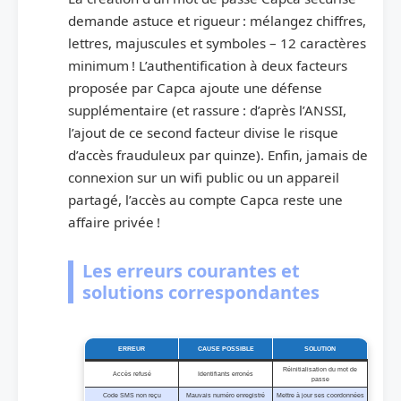
demande astuce et rigueur : mélangez chiffres,
lettres, majuscules et symboles – 12 caractères
minimum ! L’authentification à deux facteurs
proposée par Capca ajoute une défense
supplémentaire (et rassure : d’après l’ANSSI,
l’ajout de ce second facteur divise le risque
d’accès frauduleux par quinze). Enfin, jamais de
connexion sur un wifi public ou un appareil
partagé, l’accès au compte Capca reste une
affaire privée !
Les erreurs courantes et
solutions correspondantes
ERREUR
CAUSE POSSIBLE
SOLUTION
Réinitialisation du mot de
Accès refusé
Identifiants erronés
passe
Code SMS non reçu
Mauvais numéro enregistré
Mettre à jour ses coordonnées