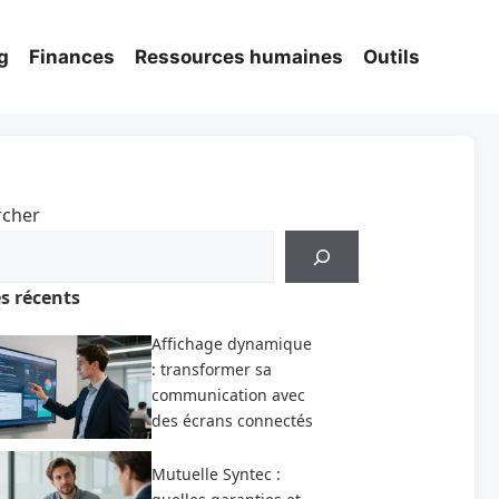
g
Finances
Ressources humaines
Outils
rcher
es récents
Affichage dynamique
: transformer sa
communication avec
des écrans connectés
Mutuelle Syntec :