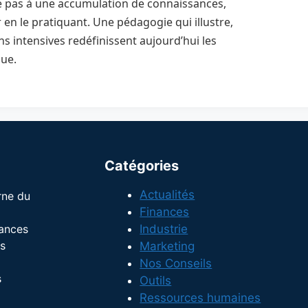
e pas à une accumulation de connaissances,
en le pratiquant. Une pédagogie qui illustre,
ns intensives redéfinissent aujourd’hui les
ue.
Catégories
Actualités
rne du
Finances
dances
Industrie
s
Marketing
Nos Conseils
s
Outils
Ressources humaines