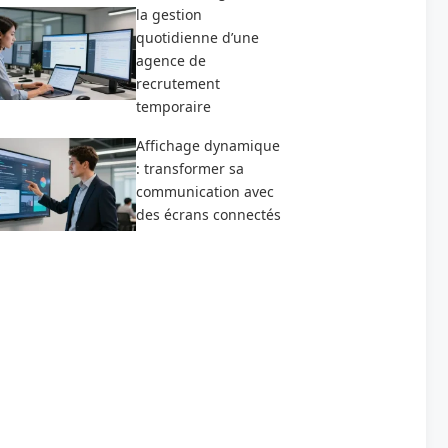
la gestion
quotidienne d’une
agence de
recrutement
temporaire
Affichage dynamique
: transformer sa
communication avec
des écrans connectés