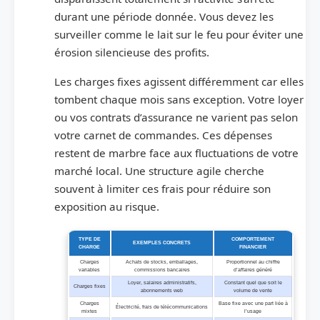
durant une période donnée. Vous devez les
surveiller comme le lait sur le feu pour éviter une
érosion silencieuse des profits.
Les charges fixes agissent différemment car elles
tombent chaque mois sans exception. Votre loyer
ou vos contrats d’assurance ne varient pas selon
votre carnet de commandes. Ces dépenses
restent de marbre face aux fluctuations de votre
marché local. Une structure agile cherche
souvent à limiter ces frais pour réduire son
exposition au risque.
TYPE DE
COMPORTEMENT
EXEMPLES CONCRETS
CHARGE
FINANCIER
Charges
Achats de stocks, emballages,
Proportionnel au chiffre
variables
commissions bancaires
d’affaires généré
Loyer, salaires administratifs,
Constant quel que soit le
Charges fixes
abonnements web
volume de vente
Charges
Base fixe avec une part liée à
Électricité, frais de télécommunications
mixtes
l’usage