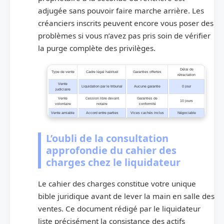
adjugée sans pouvoir faire marche arrière. Les
créanciers inscrits peuvent encore vous poser des
problèmes si vous n’avez pas pris soin de vérifier
la purge complète des privilèges.
Délai de
Type de vente
Cadre légal habituel
Garanties offertes
rétractation
Vente
Liquidation par le tribunal
Aucune garantie
0 jour
judiciaire
Vente
Cession libre devant
Garanties de
10 jours
volontaire
notaire
conformité
Vente amiable
Accord entre parties
Vices cachés inclus
Négociable
L’oubli de la consultation
approfondie du cahier des
charges chez le liquidateur
Le cahier des charges constitue votre unique
bible juridique avant de lever la main en salle des
ventes. Ce document rédigé par le liquidateur
liste précisément la consistance des actifs