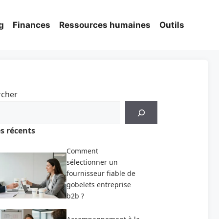
g
Finances
Ressources humaines
Outils
rcher
es récents
Comment
sélectionner un
fournisseur fiable de
gobelets entreprise
b2b ?