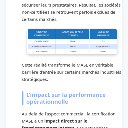
sécuriser leurs prestataires. Résultat, les sociétés
non-certifiées se retrouvent parfois exclues de
certains marchés.
STATUT DE
ACCÈS AUX APPELS
NIVEAU DE
L’ENTREPRISE
D’OFFRES
CRÉDIBILITÉ
Certifiée MASE
Élevé
Fort
En démarche MASE
Moyen
En progression
Non certifiée
Limité
Faible
Cette réalité transforme le MASE en véritable
barrière d’entrée sur certains marchés industriels
stratégiques.
L’impact sur la performance
opérationnelle
Au-delà de l’aspect commercial, la certification
MASE a un
impact direct sur le
fonctionnement interne
. Les entreprises