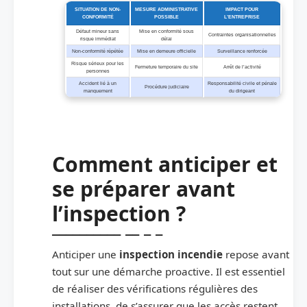
SITUATION DE NON-
MESURE ADMINISTRATIVE
IMPACT POUR
CONFORMITÉ
POSSIBLE
L’ENTREPRISE
Défaut mineur sans
Mise en conformité sous
Contraintes organisationnelles
risque immédiat
délai
Non-conformité répétée
Mise en demeure officielle
Surveillance renforcée
Risque sérieux pour les
Fermeture temporaire du site
Arrêt de l’activité
personnes
Accident lié à un
Responsabilité civile et pénale
Procédure judiciaire
manquement
du dirigeant
Comment anticiper et
se préparer avant
l’inspection ?
Anticiper une
inspection incendie
repose avant
tout sur une démarche proactive. Il est essentiel
de réaliser des vérifications régulières des
installations, de s’assurer que les accès restent