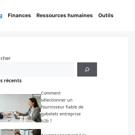
g
Finances
Ressources humaines
Outils
rcher
es récents
Comment
sélectionner un
fournisseur fiable de
gobelets entreprise
b2b ?