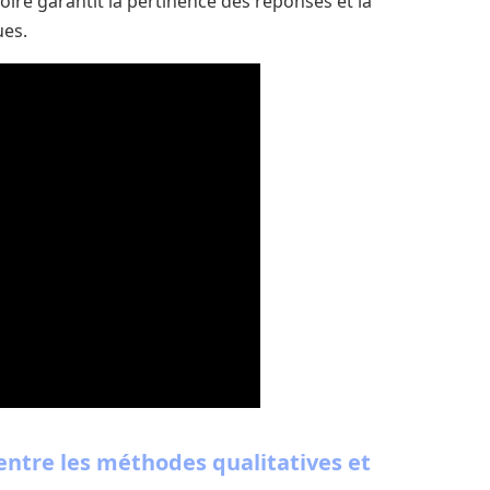
ire garantit la pertinence des réponses et la
ues.
ntre les méthodes qualitatives et