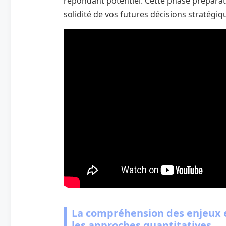
répondant potentiel. Cette phase préparato
solidité de vos futures décisions stratégiq
La compréhension des enjeux e
les approches quantitatives