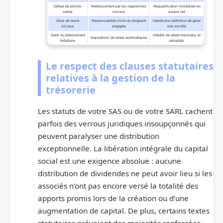
Défaut de procès-
Redressement par les organismes
Requalification immédiate en
verbal
sociaux
salaire net
Abus de biens
Responsabilité civile du dirigeant
Interdiction définitive de gérer
sociaux
engagée
une société
Oubli du prélèvement
Intérêts de retard mensuels et
Majorations de retard automatiques
forfaitaire
pénalités
Le respect des clauses statutaires
relatives à la gestion de la
trésorerie
Les statuts de votre SAS ou de votre SARL cachent
parfois des verrous juridiques insoupçonnés qui
peuvent paralyser une distribution
exceptionnelle. La libération intégrale du capital
social est une exigence absolue : aucune
distribution de dividendes ne peut avoir lieu si les
associés n’ont pas encore versé la totalité des
apports promis lors de la création ou d’une
augmentation de capital. De plus, certains textes
statutaires prévoient des majorités renforcées,