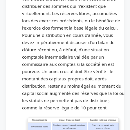
distribuer des sommes qui n’existent que
virtuellement. Les réserves libres, accumulées
lors des exercices précédents, ou le bénéfice de
l’exercice clos forment la base légale du calcul.
Pour une distribution en cours d’année, vous
devez impérativement disposer d’un bilan de
clôture récent ou, à défaut, d’une situation
comptable intermédiaire validée par un
commissaire aux comptes si la société en est
pourvue. Un point crucial doit être vérifié : le
montant des capitaux propres doit, après
distribution, rester au moins égal au montant du
capital social augmenté des réserves que la loi ou
les statuts ne permettent pas de distribuer,
comme la réserve légale de 10 pour cent.
Risque identifié
Impact financier direct
Sanction juridique encourue
Remboursement intégral exigé par
5 ans de prison et forte
Dividendes fictifs
les créanciers
amende pénale