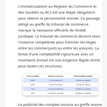
L’immatriculation au Registre du Commerce et
des Sociétés ou RCS est une étape obligatoire
pour obtenir la personnalité morale. Ce passage
obligé au greffe du tribunal de commerce
marque la naissance officielle de l’entité
juridique. Le tribunal de commerce devient alors
l’instance compétente pour trancher les litiges
entre les commerçants ou entre les associés. La
tenue d’une comptabilité rigoureuse avec un
inventaire annuel est une exigence légale stricte
pour toutes ces structures.
Forme juridique
Nombre d associés
Responsabilité engagée
SARL
2 à 100 associés
Limitée aux apports
EURL
1 associé unique
Limitée au capital
SAS
1 associé minimum
Limitée aux apports
SNC
2 associés minimum
Solidaire et indéfinie
La publicité des comptes sociaux au greffe assure