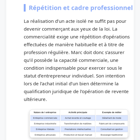
Répétition et cadre professionnel
La réalisation d’un acte isolé ne suffit pas pour
devenir commerçant aux yeux de la loi. La
commercialité exige une répétition d’opérations
effectuées de manière habituelle et à titre de
profession régulière. Marc doit donc s’assurer
qu’il possède la capacité commerciale, une
condition indispensable pour exercer sous le
statut d’entrepreneur individuel. Son intention
lors de l’achat initial d’un bien détermine la
qualification juridique de l’opération de revente
ultérieure.
Nature de l entreprise
Activité principale
Exemple de métier
Entreprise commerciale
Achat revente et courtage
Détaillant de mode
Entreprise industrielle
Transformation de matières
Fabricant de composants
Entreprise libérale
Prestations intellectuelles
Consultant en gestion
Entreprise artisanale
Production et travail manuel
Boulanger traditionnel