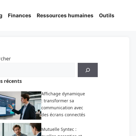
g
Finances
Ressources humaines
Outils
rcher
es récents
Affichage dynamique
: transformer sa
communication avec
des écrans connectés
Mutuelle Syntec :