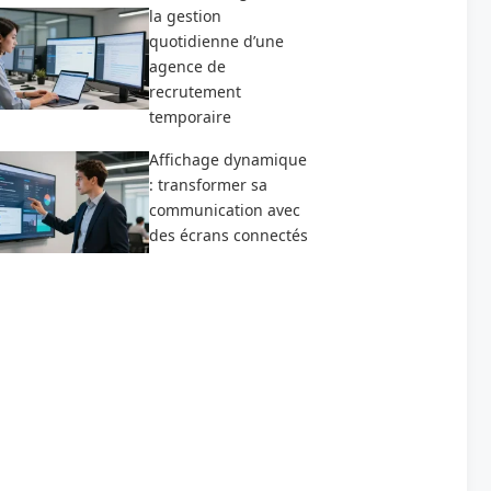
la gestion
quotidienne d’une
agence de
recrutement
temporaire
Affichage dynamique
: transformer sa
communication avec
des écrans connectés