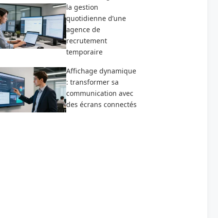
la gestion
quotidienne d’une
agence de
recrutement
temporaire
Affichage dynamique
: transformer sa
communication avec
des écrans connectés