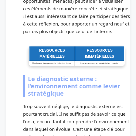
opportunités, menaces) peut aider à visualiser
ces éléments de manière concrète et stratégique.
Il est aussi intéressant de faire participer des tiers
à cette réflexion, pour apporter un regard neuf et
parfois plus objectif que celui de l’interne.
Tableau comparatif : Ressources Matérielles vs. Immatérielles
RESSOURCES
RESSOURCES
MATÉRIELLES
IMMATÉRIELLES
Machines, équipements, infrastructures.
Image de marque, savoir-faire, brevets.
Le diagnostic externe :
l’environnement comme levier
stratégique
Trop souvent négligé, le diagnostic externe est
pourtant crucial. Il ne suffit pas de savoir ce que
l’on a, encore faut-il comprendre l’environnement
dans lequel on évolue. C’est une étape clé pour