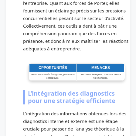
l’entreprise. Quant aux forces de Porter, elles
fournissent un éclairage précis sur les pressions
concurrentielles pesant sur le secteur d’activité.
Collectivement, ces outils aident à bâtir une
compréhension panoramique des forces en
présence, et donc à mieux maîtriser les réactions
adéquates à entreprendre.
Tableau comparatif : Opportunités vs. Menaces
OPPORTUNITÉS
MENACES
Nouveaux marchés émergeants, partenariats
Concurrents émergents, nouvelles normes
stratégiques.
réglementaires.
L’intégration des diagnostics
pour une stratégie efficiente
L’intégration des informations obtenues lors des
diagnostics interne et externe est une étape
cruciale pour passer de l’analyse théorique à la