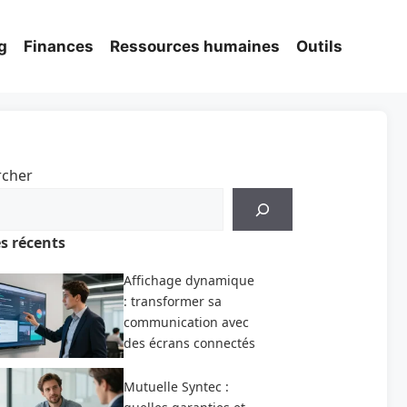
g
Finances
Ressources humaines
Outils
rcher
es récents
Affichage dynamique
: transformer sa
communication avec
des écrans connectés
Mutuelle Syntec :